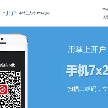
营
网上开户
本站已支持IPV6访问
视
用掌上开户
二维码下载
扫描二维码，立